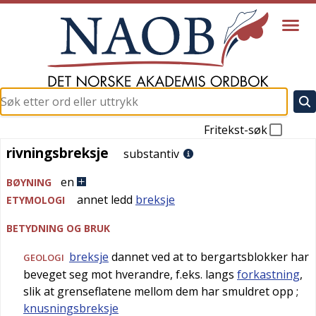
Fritekst-søk
rivningsbreksje
rivningsbreksje
substantiv
en
BØYNING
annet ledd
breksje
ETYMOLOGI
BETYDNING OG BRUK
breksje
dannet ved at to bergartsblokker har
GEOLOGI
beveget seg mot hverandre, f.eks. langs
forkastning
,
slik at grenseflatene mellom dem har smuldret opp
;
knusningsbreksje