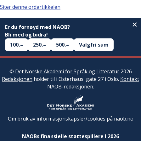
Siter denne ordartikkelen
Er du fornøyd med NAOB?
Bli med og bidra!
100,–
250,–
500,–
Valgfri sum
©
Det Norske Akademi for Språk og Litteratur
2026
Redaksjonen
holder til i Osterhaus' gate 27 i Oslo.
Kontakt
NAOB-redaksjonen
.
Om bruk av informasjonskapsler/cookies på naob.no
NAOBs finansielle støttespillere i 2026