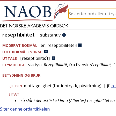
reseptibilitet
reseptibilitet
substantiv
en
;
reseptibiliteten
MODERAT BOKMÅL
FULL BOKMÅLSNORM
[reseptibilite:´t]
UTTALE
via
tysk
Rezeptibilität
, fra
fransk
réceptibilité
; jf
ETYMOLOGI
BETYDNING OG BRUK
mottagelighet (for inntrykk, påvirkning)
| jf.
re
SJELDEN
SITAT
så slår i det arktiske klima [Albertes] reseptibilitet
Siter denne ordartikkelen