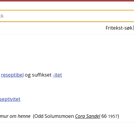
Fritekst-søk
.
reseptibel
og suffikset
-itet
septivitet
 en mur om henne
(
Odd Solumsmoen
Cora Sandel
66
)
1957