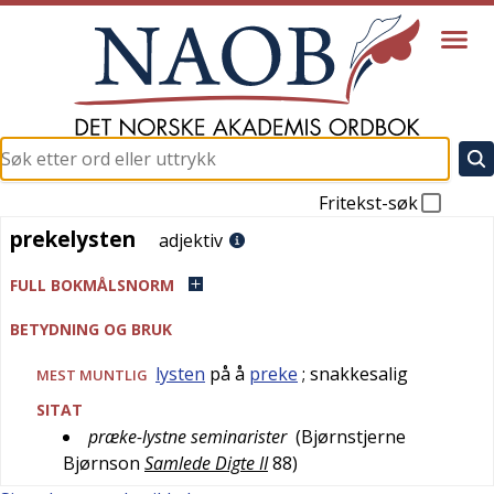
Fritekst-søk
prekelysten
prekelysten
adjektiv
FULL BOKMÅLSNORM
BETYDNING OG BRUK
lysten
på å
preke
; snakkesalig
MEST
MUNTLIG
SITAT
præke-lystne seminarister
(
Bjørnstjerne
Bjørnson
Samlede Digte II
88
)