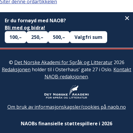
Siter denne ordartikkelen
Er du fornøyd med NAOB?
Bli med og bidra!
100,–
250,–
500,–
Valgfri sum
©
Det Norske Akademi for Språk og Litteratur
2026
Redaksjonen
holder til i Osterhaus' gate 27 i Oslo.
Kontakt
NAOB-redaksjonen
.
Om bruk av informasjonskapsler/cookies på naob.no
NAOBs finansielle støttespillere i 2026