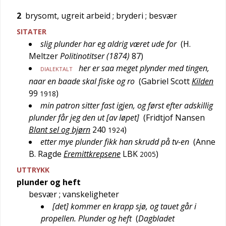
2
brysomt, ugreit arbeid
; bryderi
; besvær
SITATER
slig plunder har eg aldrig været ude for
(
H.
Meltzer
Politinotitser (1874)
87
)
her er saa meget plynder med tingen,
DIALEKTALT
naar en baade skal fiske og ro
(
Gabriel Scott
Kilden
99
)
1918
min patron sitter fast igjen, og først efter adskillig
plunder får jeg den ut [av løpet]
(
Fridtjof Nansen
Blant sel og bjørn
240
)
1924
etter mye plunder fikk han skrudd på tv-en
(
Anne
B. Ragde
Eremittkrepsene
LBK
)
2005
UTTRYKK
plunder og heft
besvær
; vanskeligheter
[det] kommer en krapp sjø, og tauet går i
propellen. Plunder og heft
(
Dagbladet