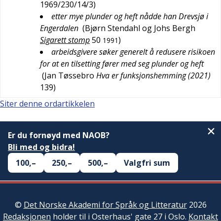
1969/230/14/3
)
etter mye plunder og heft nådde han Drevsjø i
Engerdalen
(
Bjørn Stendahl og Johs Bergh
Sigarett stomp
50
)
1991
arbeidsgivere søker generelt å redusere risikoen
for at en tilsetting fører med seg plunder og heft
(
Jan Tøssebro
Hva er funksjonshemming (2021)
139
)
Siter denne ordartikkelen
Er du fornøyd med NAOB?
Bli med og bidra!
100,–
250,–
500,–
Valgfri sum
©
Det Norske Akademi for Språk og Litteratur
2026
Redaksjonen
holder til i Osterhaus' gate 27 i Oslo.
Kontakt