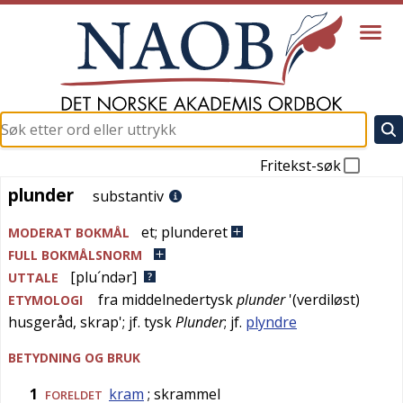
Fritekst-søk
plunder
plunder
substantiv
et
;
plunderet
MODERAT BOKMÅL
FULL BOKMÅLSNORM
[plu´ndər]
UTTALE
fra
middelnedertysk
plunder
'
(verdiløst)
ETYMOLOGI
husgeråd, skrap
'; jf.
tysk
Plunder
; jf.
plyndre
BETYDNING OG BRUK
1
kram
; skrammel
FORELDET