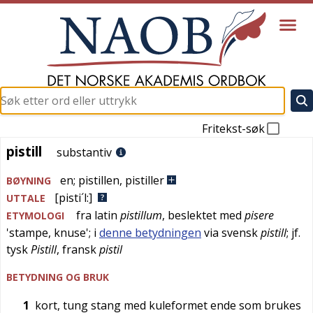
Fritekst-søk
pistill
pistill
substantiv
en
;
pistillen
,
pistiller
BØYNING
[pisti´l:]
UTTALE
fra
latin
pistillum
, beslektet med
pisere
ETYMOLOGI
'
stampe, knuse
'; i
denne betydningen
via
svensk
pistill
; jf.
tysk
Pistill
,
fransk
pistil
BETYDNING OG BRUK
1
kort, tung stang med kuleformet ende som brukes