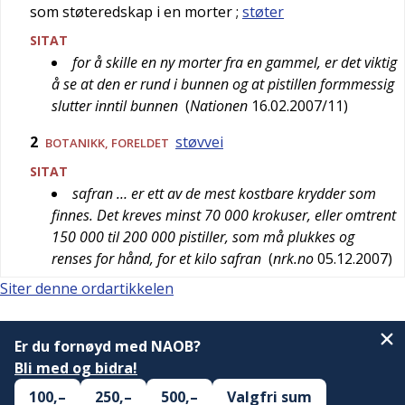
som støteredskap i en morter
;
støter
SITAT
for å skille en ny morter fra en gammel, er det viktig
å se at den er rund i bunnen og at pistillen formmessig
slutter inntil bunnen
(
Nationen
16.02.2007/11
)
2
støvvei
BOTANIKK
,
FORELDET
SITAT
safran … er ett av de mest kostbare krydder som
finnes. Det kreves minst 70 000 krokuser, eller omtrent
150 000 til 200 000 pistiller, som må plukkes og
renses for hånd, for et kilo safran
(
nrk.no
05.12.2007
)
Siter denne ordartikkelen
Er du fornøyd med NAOB?
Bli med og bidra!
100,–
250,–
500,–
Valgfri sum