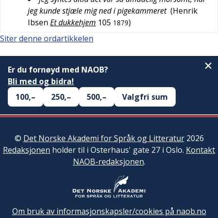
jeg kunde stjæle mig ned i pigekammeret
(
Henrik
Ibsen
Et dukkehjem
105
)
1879
Siter denne ordartikkelen
Er du fornøyd med NAOB?
Bli med og bidra!
100,–
250,–
500,–
Valgfri sum
©
Det Norske Akademi for Språk og Litteratur
2026
Redaksjonen
holder til i Osterhaus' gate 27 i Oslo.
Kontakt
NAOB-redaksjonen
.
Om bruk av informasjonskapsler/cookies på naob.no