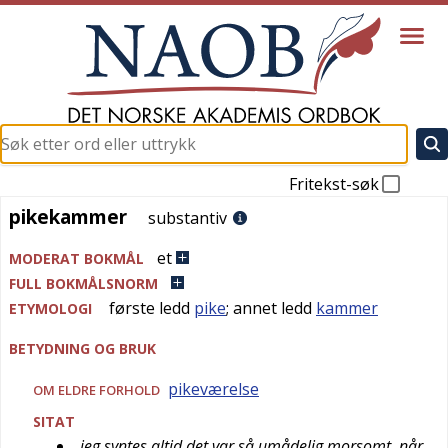
Fritekst-søk
pikekammer
pikekammer
substantiv
et
MODERAT BOKMÅL
FULL BOKMÅLSNORM
første ledd
pike
; annet ledd
kammer
ETYMOLOGI
BETYDNING OG BRUK
pikeværelse
OM ELDRE FORHOLD
SITAT
jeg syntes altid det var så umådelig morsomt, når