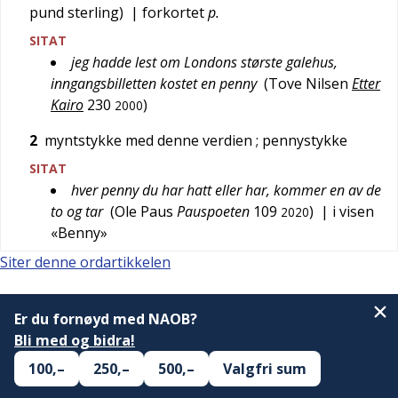
pund sterling)
| forkortet
p.
SITAT
jeg hadde lest om Londons største galehus,
inngangsbilletten kostet en penny
(
Tove Nilsen
Etter
Kairo
230
)
2000
2
myntstykke med denne verdien
; pennystykke
SITAT
hver penny du har hatt eller har, kommer en av de
to og tar
(
Ole Paus
Pauspoeten
109
)
| i visen
2020
«Benny»
Siter denne ordartikkelen
Er du fornøyd med NAOB?
Bli med og bidra!
100,–
250,–
500,–
Valgfri sum