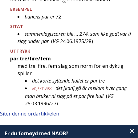
EKSEMPEL
banens par er 72
SITAT
sammenlagtscoren ble … 274, som like godt var ti
slag under par
(
VG
24.06.1975/28
)
UTTRYKK
par tre/fire/fem
med tre, fire, fem slag som norm for en dyktig
spiller
det korte syttende hullet er par tre
det [kan] gå år mellom hver gang
ADJEKTIVISK
man bruker ni slag på et par fire hull
(
VG
25.03.1996/27
)
Siter denne ordartikkelen
Er du fornøyd med NAOB?