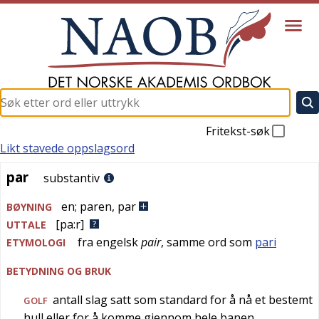
Fritekst-søk
Likt stavede oppslagsord
par
par
substantiv
en
;
paren
,
par
BØYNING
[pa:r]
UTTALE
fra
engelsk
pair
, samme ord som
pari
ETYMOLOGI
BETYDNING OG BRUK
antall slag satt som standard for å nå et bestemt
GOLF
hull eller for å komme gjennom hele banen