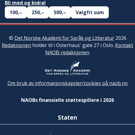
Bli med og bidra!
100,–
250,–
500,–
Valgfri sum
©
Det Norske Akademi for Språk og Litteratur
2026
Redaksjonen
holder til i Osterhaus' gate 27 i Oslo.
Kontakt
NAOB-redaksjonen
.
Om bruk av informasjonskapsler/cookies på naob.no
NAOBs finansielle støttespillere i 2026
Staten