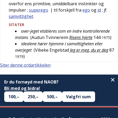
overfor ens primitive, umiddelbare instinkter og
impulser
;
superego
| til forskjell fra
ego
og
id
; jf.
samvittighet
SITATER
over-jeget etableres som en indre kontrollerende
instans
(
Audun Tvinnereim
Risens hjerte
144
)
1975
idealene hører hjemme i samvittigheten eller
overjeget
(
Vibeke Engelstad
Jeg er meg, du er deg
87
)
1979
Siter denne ordartikkelen
Er du fornøyd med NAOB?
Bli med og bidra!
100,–
250,–
500,–
Valgfri sum