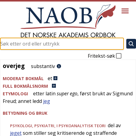
Fritekst-søk
overjeg
overjeg
substantiv
et
MODERAT BOKMÅL
FULL BOKMÅLSNORM
etter
latin
super ego
, først brukt av Sigmund
ETYMOLOGI
Freud; annet ledd
jeg
BETYDNING OG BRUK
del av
PSYKOLOGI
,
PSYKIATRI
, I PSYKOANALYTISK TEORI
jeget
som stiller seg kritiserende og straffende