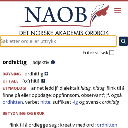
Fritekst-søk
ordhittig
ordhittig
adjektiv
ordhittig
BØYNING
[o:`rhiti]
UTTALE
annet ledd jf.
dialektalt
hittig
,
hittug
'
flink til å
ETYMOLOGI
finne på eller oppdage; oppfinnsom, observant
'; jf. også
ordhitten
, verbet
hitte
, suffikset
-ig
og
svensk
ordhittig
BETYDNING OG BRUK
flink til å ordlegge seg
; kreativ med ord
;
ordhitten