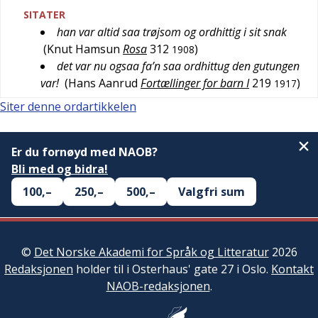
SITATER
han var altid saa trøjsom og ordhittig i sit snak
(
Knut Hamsun
Rosa
312
)
1908
det var nu ogsaa fa’n saa ordhittug den gutungen
var!
(
Hans Aanrud
Fortællinger for barn I
219
)
1917
Siter denne ordartikkelen
Er du fornøyd med NAOB?
Bli med og bidra!
100,–
250,–
500,–
Valgfri sum
©
Det Norske Akademi for Språk og Litteratur
2026
Redaksjonen
holder til i Osterhaus' gate 27 i Oslo.
Kontakt
NAOB-redaksjonen
.