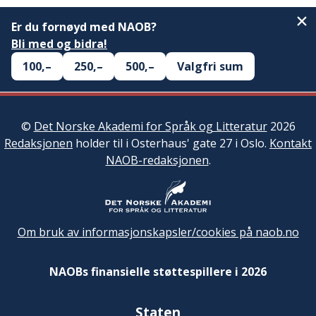
Er du fornøyd med NAOB?
Bli med og bidra!
100,–
250,–
500,–
Valgfri sum
©
Det Norske Akademi for Språk og Litteratur
2026
Redaksjonen
holder til i Osterhaus' gate 27 i Oslo.
Kontakt
NAOB-redaksjonen
.
Om bruk av informasjonskapsler/cookies på naob.no
NAOBs finansielle støttespillere i 2026
Staten