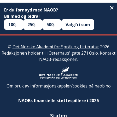
Er du fornøyd med NAOB?
Bli med og bidra!
100,–
250,–
500,–
Valgfri sum
©
Det Norske Akademi for Språk og Litteratur
2026
Redaksjonen
holder til i Osterhaus' gate 27 i Oslo.
Kontakt
NAOB-redaksjonen
.
Om bruk av informasjonskapsler/cookies på naob.no
NAOBs finansielle støttespillere i 2026
Staten