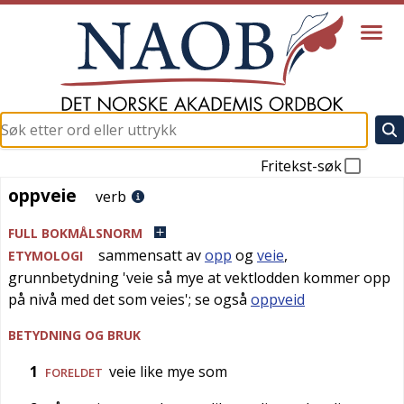
Fritekst-søk
oppveie
oppveie
verb
FULL BOKMÅLSNORM
sammensatt av
opp
og
veie
,
ETYMOLOGI
grunnbetydning '
veie så mye at vektlodden kommer opp
på nivå med det som veies
'; se også
oppveid
BETYDNING OG BRUK
1
veie like mye som
FORELDET