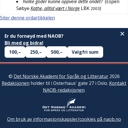
hvilke goder kunne oppveie dette ondet?
(
Espen
Søbye
Kathe, alltid vært i Norge
LBK
)
2003
Siter denne ordartikkelen
Er du fornøyd med NAOB?
Bli med og bidra!
100,–
250,–
500,–
Valgfri sum
©
Det Norske Akademi for Språk og Litteratur
2026
Redaksjonen
holder til i Osterhaus' gate 27 i Oslo.
Kontakt
NAOB-redaksjonen
.
Om bruk av informasjonskapsler/cookies på naob.no