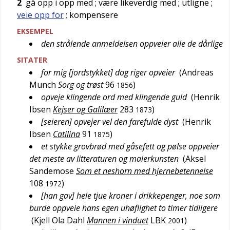
2
gå opp i opp med
; være likeverdig med
; utligne
;
veie opp for
; kompensere
EKSEMPEL
den strålende anmeldelsen oppveier alle de dårlige
SITATER
for mig [jordstykket] dog riger opveier
(
Andreas
Munch
Sorg og trøst
96
)
1856
opveje klingende ord med klingende guld
(
Henrik
Ibsen
Kejser og Galilæer
283
)
1873
[seieren] opvejer vel den farefulde dyst
(
Henrik
Ibsen
Catilina
91
)
1875
et stykke grovbrød med gåsefett og pølse oppveier
det meste av litteraturen og malerkunsten
(
Aksel
Sandemose
Som et neshorn med hjernebetennelse
108
)
1972
[han gav] hele tjue kroner i drikkepenger, noe som
burde oppveie hans egen uhøflighet to timer tidligere
(
Kjell Ola Dahl
Mannen i vinduet
LBK
)
2001