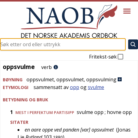
Fritekst-søk
oppsvulme
oppsvulme
verb
oppsvulmet
,
oppsvulmet
,
oppsvulming
BØYNING
sammensatt av
opp
og
svulme
ETYMOLOGI
BETYDNING OG BRUK
1
svulme opp
; hovne opp
MEST I PERFEKTUM PARTISIPP
SITATER
en aare oppe ved panden [var] opsvulmet
(
Jonas
Lie
Rutland
103
)
1880