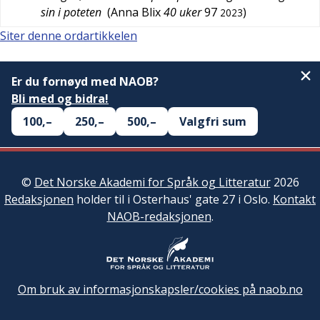
sin i poteten
(
Anna Blix
40 uker
97
)
2023
Siter denne ordartikkelen
Er du fornøyd med NAOB?
Bli med og bidra!
100,–
250,–
500,–
Valgfri sum
©
Det Norske Akademi for Språk og Litteratur
2026
Redaksjonen
holder til i Osterhaus' gate 27 i Oslo.
Kontakt
NAOB-redaksjonen
.
Om bruk av informasjonskapsler/cookies på naob.no