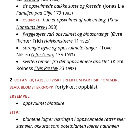
de opsvulmede bække suste og fossede
(
Jonas Lie
Familjen paa Gilje
179
)
1883
hun er opsvulmet af nok en bog
(
Knut
OVERFØRT
Hamsuns brev I
398
)
[veggedyret var] opsvulmet og blodsprængt
(
Øvre
Richter Frich
Halvkunstnere
11
)
1925
sprengte øyne og oppsvulmete tunger
(
Tove
Nilsen
G for Georg
135
)
1997
svetten renner fra det oppsvulmete ansiktet
(
Kjetil
Rolness
Elvis Presley
23
)
1998
2
BOTANIKK
, I ADJEKTIVISK PERFEKTUM PARTISIPP OM SLIRE,
fortykket
; oppblåst
BLAD, BLOMSTERKNOPP
EKSEMPEL
oppsvulmet bladslire
SITAT
plantene lagrer næringen i oppsvulmede røtter eller
stengler, akkurat som potetplanten lagrer næringen