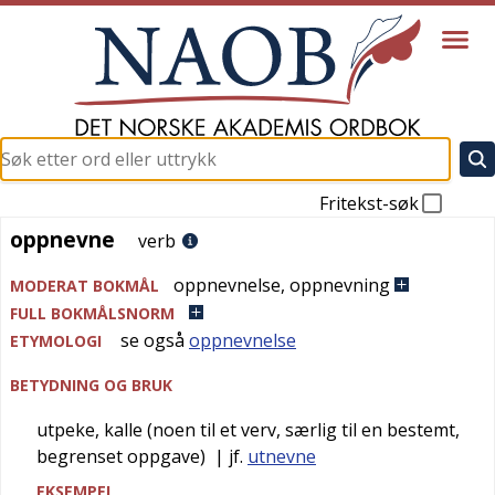
Fritekst-søk
oppnevne
oppnevne
verb
oppnevnelse, oppnevning
MODERAT BOKMÅL
FULL BOKMÅLSNORM
se også
oppnevnelse
ETYMOLOGI
BETYDNING OG BRUK
utpeke, kalle (noen til et verv, særlig til en bestemt,
begrenset oppgave)
| jf.
utnevne
EKSEMPEL