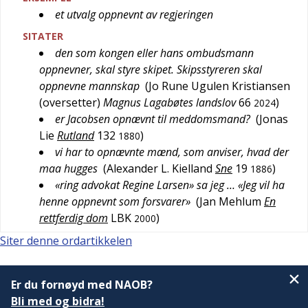
et utvalg oppnevnt av regjeringen
SITATER
den som kongen eller hans ombudsmann
oppnevner, skal styre skipet. Skipsstyreren skal
oppnevne mannskap
(
Jo Rune Ugulen Kristiansen
(oversetter)
Magnus Lagabøtes landslov
66
)
2024
er Jacobsen opnævnt til meddomsmand?
(
Jonas
Lie
Rutland
132
)
1880
vi har to opnævnte mænd, som anviser, hvad der
maa hugges
(
Alexander L. Kielland
Sne
19
)
1886
«ring advokat Regine Larsen» sa jeg … «Jeg vil ha
henne oppnevnt som forsvarer»
(
Jan Mehlum
En
rettferdig dom
LBK
)
2000
Siter denne ordartikkelen
Er du fornøyd med NAOB?
Bli med og bidra!