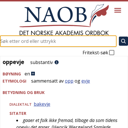
Fritekst-søk
oppevje
oppevje
substantiv
en
BØYNING
sammensatt av
opp
og
evje
ETYMOLOGI
BETYDNING OG BRUK
bakevje
DIALEKTALT
SITATER
gaaer et folk ikke fremad, tilbage da som tidens
opevju det gaaer
(
Henrik Wergeland
Samlede