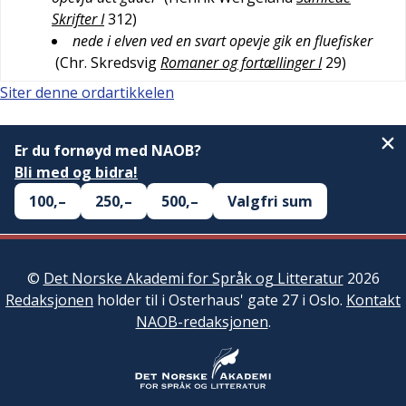
Skrifter I
312
)
nede i elven ved en svart opevje gik en fluefisker
(
Chr. Skredsvig
Romaner og fortællinger I
29
)
Siter denne ordartikkelen
Er du fornøyd med NAOB?
Bli med og bidra!
100,–
250,–
500,–
Valgfri sum
©
Det Norske Akademi for Språk og Litteratur
2026
Redaksjonen
holder til i Osterhaus' gate 27 i Oslo.
Kontakt
NAOB-redaksjonen
.