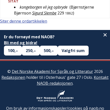
SITAT
kongeborgen vil jeg opbryde
(
Bjørnstjerne
Bjørnson
Sigurd Slembe
229
)
1862
Siter denne ordartikkelen
Er du fornøyd med NAOB?
Bli med og bidra!
100,–
250,–
500,–
Valgfri sum
©
Det Norske Akademi for Språk og Litteratur
2026
Redaksjonen
holder til i Osterhaus' gate 27 i Oslo.
Kontakt
NAOB-redaksjonen
.
Om bruk av informasjonskapsler/cookies på naob.no