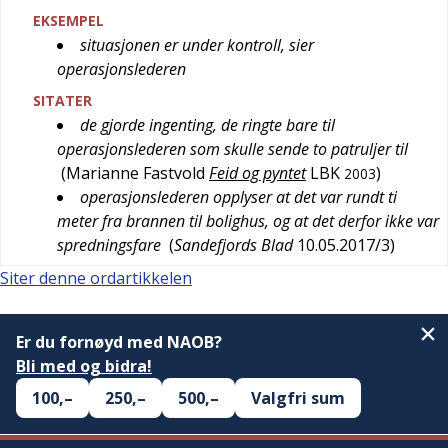
EKSEMPEL
situasjonen er under kontroll, sier
operasjonslederen
SITATER
de gjorde ingenting, de ringte bare til
operasjonslederen som skulle sende to patruljer til
(
Marianne Fastvold
Feid og pyntet
LBK
)
2003
operasjonslederen opplyser at det var rundt ti
meter fra brannen til bolighus, og at det derfor ikke var
spredningsfare
(
Sandefjords Blad
10.05.2017/3
)
Siter denne ordartikkelen
Er du fornøyd med NAOB?
Bli med og bidra!
100,–
250,–
500,–
Valgfri sum