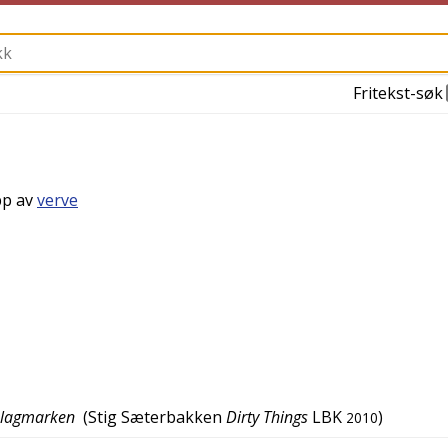
Fritekst-søk
pp av
verve
 slagmarken
(
Stig Sæterbakken
Dirty Things
LBK
)
2010