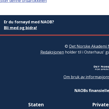
Siter denne ordartikkelen
Er du fornøyd med NAOB?
Bli med og bidra!
©
Det Norske Akademi f
Redaksjonen
holder til i Osterhaus' g
Om bruk av informasjons
NAOBs finansielle
Staten
Private