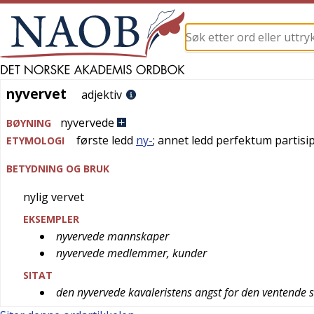
nyvervet
nyvervet
adjektiv
nyvervede
BØYNING
første ledd
ny-
; annet ledd perfektum partisi
ETYMOLOGI
BETYDNING OG BRUK
nylig vervet
EKSEMPLER
nyvervede mannskaper
nyvervede medlemmer, kunder
SITAT
den nyvervede kavaleristens angst for den ventende