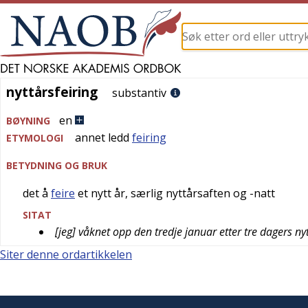
nyttårsfeiring
nyttårsfeiring
substantiv
en
BØYNING
annet ledd
feiring
ETYMOLOGI
BETYDNING OG BRUK
det å
feire
et nytt år, særlig nyttårsaften og -natt
SITAT
[jeg] våknet opp den tredje januar etter tre dagers ny
Siter denne ordartikkelen