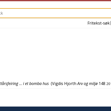
Fritekst-søk
ttårsfeiring … i et bomba hus
(
Vigdis Hjorth
Arv og miljø
148
20