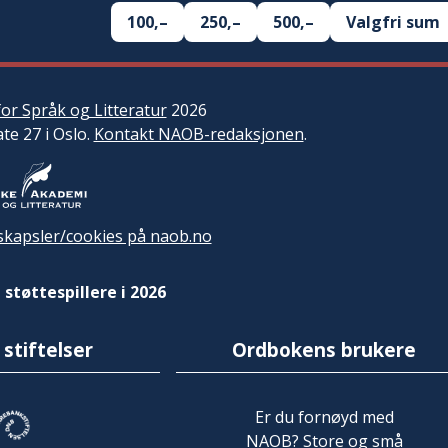
100,–
250,–
500,–
Valgfri sum
or Språk og Litteratur
2026
ate 27 i Oslo.
Kontakt NAOB-redaksjonen
.
kapsler/cookies på naob.no
 støttespillere i 2026
 stiftelser
Ordbokens brukere
Er du fornøyd med
NAOB? Store og små