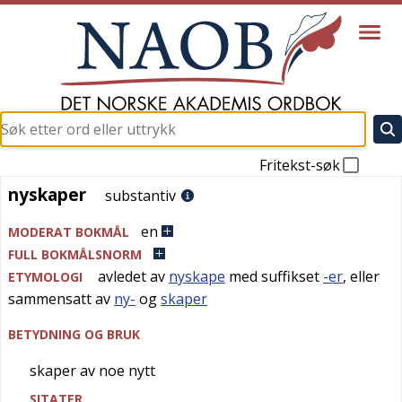
Fritekst-søk
nyskaper
nyskaper
substantiv
en
MODERAT BOKMÅL
FULL BOKMÅLSNORM
avledet av
nyskape
med suffikset
-er
, eller
ETYMOLOGI
sammensatt av
ny-
og
skaper
BETYDNING OG BRUK
skaper av noe nytt
SITATER