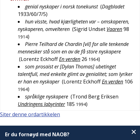
genial nyskaper i norsk tonekunst
(
Dagbladet
1933/60/7/5
)
hun visste, hvad kjærligheten var – omskaperen,
nyskaperen, omvelteren
(
Sigrid Undset
Vaaren
98
)
1914
Pierre Teilhard de Chardin [vil] for alle tenkende
mennesker stå som en av de få store nyskapere
(
Lorentz Eckhoff
En verden
26
)
1964
som prosaist er [Dylan Thomas] ubetinget
talentfull, med enkelte glimt av genialitet; som lyriker
er han en nyskaper
(
Lorentz Eckhoff
En verden
106
)
1964
språklige nyskapere
(
Trond Berg Eriksen
Undringens labyrinter
185
)
1994
Siter denne ordartikkelen
Er du fornøyd med NAOB?