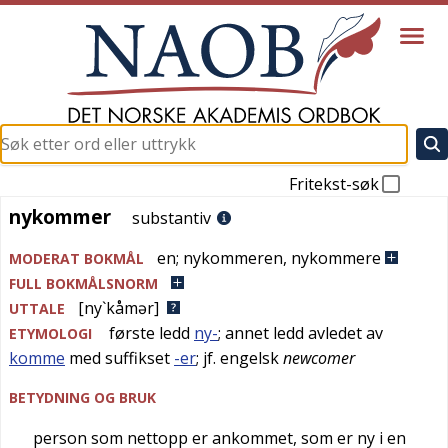
Fritekst-søk
nykommer
nykommer
substantiv
en
;
nykommeren
,
nykommere
MODERAT BOKMÅL
FULL BOKMÅLSNORM
[ny`kåmər]
UTTALE
første ledd
ny-
; annet ledd avledet av
ETYMOLOGI
komme
med suffikset
-er
; jf.
engelsk
newcomer
BETYDNING OG BRUK
person som nettopp er ankommet, som er ny i en