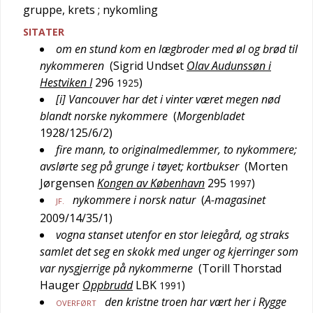
gruppe, krets
; nykomling
SITATER
om en stund kom en lægbroder med øl og brød til
nykommeren
(
Sigrid Undset
Olav Audunssøn i
Hestviken I
296
)
1925
[i] Vancouver har det i vinter været megen nød
blandt norske nykommere
(
Morgenbladet
1928/125/6/2
)
fire mann, to originalmedlemmer, to nykommere;
avslørte seg på grunge i tøyet; kortbukser
(
Morten
Jørgensen
Kongen av København
295
)
1997
nykommere i norsk natur
(
A-magasinet
JF.
2009/14/35/1
)
vogna stanset utenfor en stor leiegård, og straks
samlet det seg en skokk med unger og kjerringer som
var nysgjerrige på nykommerne
(
Torill Thorstad
Hauger
Oppbrudd
LBK
)
1991
den kristne troen har vært her i Rygge
OVERFØRT