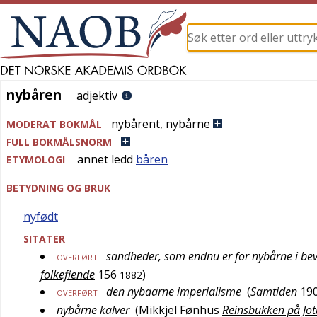
nybåren
nybåren
adjektiv
nybårent
,
nybårne
MODERAT BOKMÅL
FULL BOKMÅLSNORM
annet ledd
båren
ETYMOLOGI
BETYDNING OG BRUK
nyfødt
SITATER
sandheder, som endnu er for nybårne i bevids
OVERFØRT
folkefiende
156
)
1882
den nybaarne imperialisme
(
Samtiden
19
OVERFØRT
nybårne kalver
(
Mikkjel Fønhus
Reinsbukken på Jotu