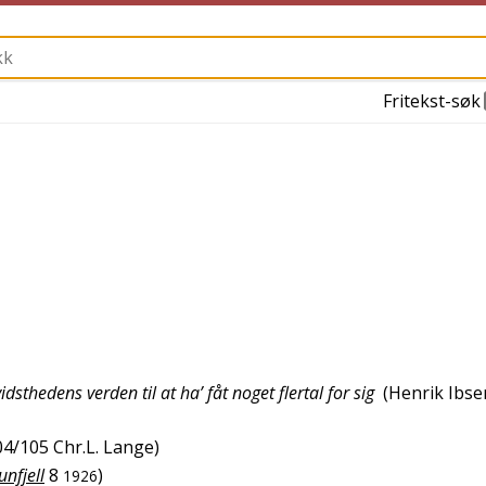
Fritekst-søk
thedens verden til at ha’ fåt noget flertal for sig
(
Henrik Ibse
04/105
Chr.L. Lange
)
nfjell
8
)
1926