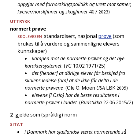
oppgjør med fornorskingspolitikk og urett mot samer,
kvener/norskfinner og skogfinner
407
)
2023
UTTRYKK
normert prøve
standardisert, nasjonal
prøve
(som
SKOLEVESEN
brukes til å vurdere og sammenligne elevers
kunnskaper)
kampen mot de normerte prøver og det nye
karaktersystemet
(
VG
10.02.1971/25
)
det [hender] at dårlige elever får beskjed fra
skolens ledelse [om] at de ikke får delta i de
normerte prøvene
(
Ole O. Moen
USA
LBK
)
2005
elevene [i Oslo] har de beste resultatene i
normerte prøver i landet
(
Budstikka
22.06.2015/2
)
2
gjelde som (språklig) norm
SITAT
i Danmark har sjællandsk været normerende så