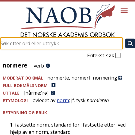
Fritekst-søk
normere
normere
verb
normerte
,
normert
,
normering
MODERAT BOKMÅL
FULL BOKMÅLSNORM
[nårme:´rə]
UTTALE
avledet av
norm
; jf.
tysk
normieren
ETYMOLOGI
BETYDNING OG BRUK
1
fastsette norm, standard for
; fastsette etter, ved
hjelp av en norm, standard