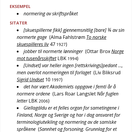
EKSEMPEL
normering av skriftspråket
SITATER
[skuespillerne fikk] gjennemsnitlig [bare] ¾ av sin
normerte gage
(
Alma Fahlstrøm
To norske
skuespilleres liv
47
)
1927
jobber til normerte lønninger
(
Ottar Brox
Norge
mot tusenårsskiftet
LBK
)
1994
[Undset] var heller ingen [rettskrivings]pedant …,
men overlot normeringen til forlaget
(
Liv Bliksrud
Sigrid Undset
10
)
1997
det har vært Akademiets oppgave i femti år å
normere ordene
(
Lars Roar Langslet
Når fuglen
letter
LBK
)
2006
Giellagáldu er et felles organ for sametingene i
Finland, Norge og Sverige og har i dag ansvaret for
terminologiutvikling og normering av de samiske
språkene
(
Sannhet og forsoning. Grunnlag for et