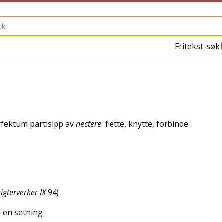
Fritekst-søk
erfektum partisipp av
nectere
'
flette, knytte, forbinde
'
gterverker IX
94
)
i en setning