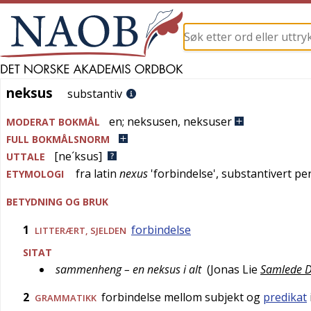
neksus
neksus
substantiv
en
;
neksusen
,
neksuser
MODERAT BOKMÅL
FULL BOKMÅLSNORM
[ne´ksus]
UTTALE
fra
latin
nexus
'
forbindelse
', substantivert p
ETYMOLOGI
BETYDNING OG BRUK
1
forbindelse
LITTERÆRT
,
SJELDEN
SITAT
sammenheng – en neksus i alt
(
Jonas Lie
Samlede Di
2
forbindelse mellom subjekt og
predikat
GRAMMATIKK