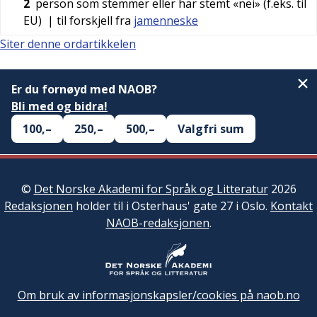
2
person som stemmer eller har stemt «nei» (f.eks. til
EU)
| til forskjell fra
jamenneske
Siter denne ordartikkelen
Er du fornøyd med NAOB?
Bli med og bidra!
100,–
250,–
500,–
Valgfri sum
©
Det Norske Akademi for Språk og Litteratur
2026
Redaksjonen
holder til i Osterhaus' gate 27 i Oslo.
Kontakt
NAOB-redaksjonen
.
Om bruk av informasjonskapsler/cookies på naob.no