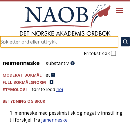
Fritekst-søk
neimenneske
neimenneske
substantiv
et
MODERAT BOKMÅL
FULL BOKMÅLSNORM
første ledd
nei
ETYMOLOGI
BETYDNING OG BRUK
1
menneske med pessimistisk og negativ innstilling
|
til forskjell fra
jamenneske