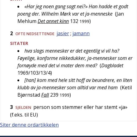
«Har jeg noen gang sagt nei?» Han hadde et godt
poeng der. Wilhelm Mørk var et ja-menneske
(
Jan
Mehlum
Det annet kinn
132
)
1999
2
jasier
;
jamann
OFTE
NEDSETTENDE
SITATER
hva slags mennesker er det egentlig vi vil ha?
Føyelige, konforme nikkedukker, ja-mennesker som er
fornøyde med det vi mater dem med?
(
Dagbladet
1969/103/13/4
)
[han] kom med hele sitt hoff av beundrere, en liten
klubb av ja-mennesker som alltid var med ham
(
Ketil
Bjørnstad
Fall
239
)
1999
3
person som stemmer eller har stemt «ja»
SJELDEN
(f.eks. til EU)
Siter denne ordartikkelen