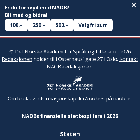
Er du fornøyd med NAOB?
Bli med og bidra!
100,–
250,–
500,–
Valgfri sum
©
Det Norske Akademi for Språk og Litteratur
2026
Redaksjonen
holder til i Osterhaus' gate 27 i Oslo.
Kontakt
NAOB-redaksjonen
.
Om bruk av informasjonskapsler/cookies på naob.no
NAOBs finansielle støttespillere i 2026
Staten