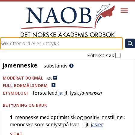
Fritekst-søk
jamenneske
jamenneske
substantiv
et
MODERAT BOKMÅL
FULL BOKMÅLSNORM
første ledd
ja
; jf.
tysk
Ja-mensch
ETYMOLOGI
BETYDNING OG BRUK
1
menneske med optimistisk og positiv innstilling
;
menneske som ser lyst på livet
| jf.
jasier
SITAT