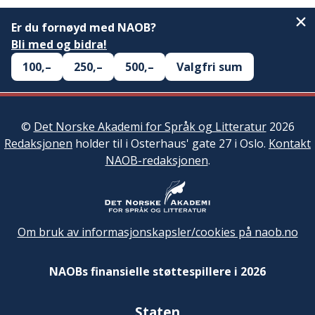
Er du fornøyd med NAOB?
Bli med og bidra!
100,–
250,–
500,–
Valgfri sum
©
Det Norske Akademi for Språk og Litteratur
2026
Redaksjonen
holder til i Osterhaus' gate 27 i Oslo.
Kontakt
NAOB-redaksjonen
.
Om bruk av informasjonskapsler/cookies på naob.no
NAOBs finansielle støttespillere i 2026
Staten