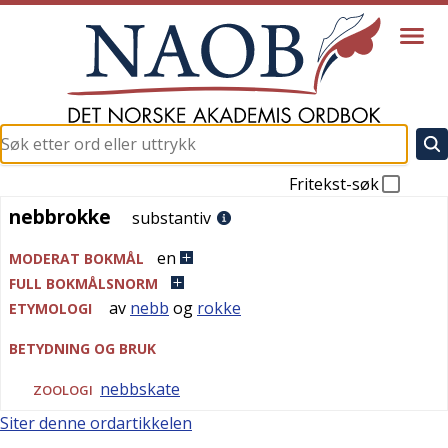
Fritekst-søk
nebbrokke
nebbrokke
substantiv
en
MODERAT BOKMÅL
FULL BOKMÅLSNORM
av
nebb
og
rokke
ETYMOLOGI
BETYDNING OG BRUK
nebbskate
ZOOLOGI
Siter denne ordartikkelen