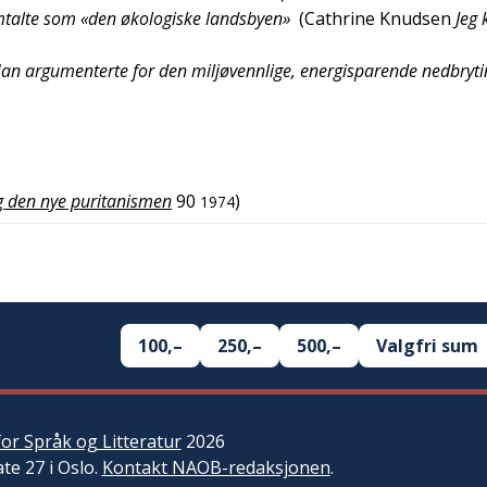
omtalte som «den økologiske landsbyen»
(
Cathrine Knudsen
Jeg
 Han argumenterte for den miljøvennlige, energisparende nedbryt
g den nye puritanismen
90
)
1974
100,–
250,–
500,–
Valgfri sum
or Språk og Litteratur
2026
ate 27 i Oslo.
Kontakt NAOB-redaksjonen
.