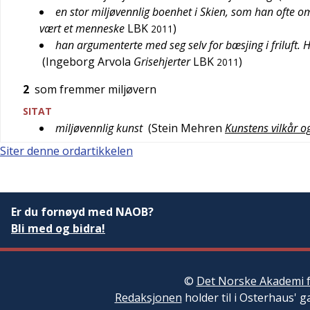
en stor miljøvennlig boenhet i Skien, som han ofte 
vært et menneske
LBK
)
2011
han argumenterte med seg selv for bæsjing i friluft.
(
Ingeborg Arvola
Grisehjerter
LBK
)
2011
2
som fremmer miljøvern
SITAT
miljøvennlig kunst
(
Stein Mehren
Kunstens vilkår o
Siter denne ordartikkelen
Er du fornøyd med NAOB?
Bli med og bidra!
©
Det Norske Akademi f
Redaksjonen
holder til i Osterhaus' g