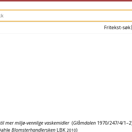
Fritekst-søk
til mer miljø-vennlige vaskemidler
(
Glåmdalen
1970/247/4/1–2
Dahle
Blomsterhandlersken
LBK
)
2010