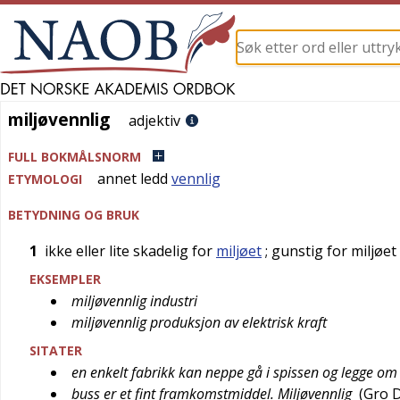
miljøvennlig
miljøvennlig
adjektiv
FULL BOKMÅLSNORM
annet ledd
vennlig
ETYMOLOGI
BETYDNING OG BRUK
1
ikke eller lite skadelig for
miljøet
; gunstig for miljøet
EKSEMPLER
miljøvennlig industri
miljøvennlig produksjon av elektrisk kraft
SITATER
en enkelt fabrikk kan neppe gå i spissen og legge om 
buss er et fint framkomstmiddel. Miljøvennlig
(
Gro 