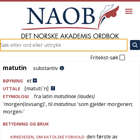
Fritekst-søk
matutin
matutin
substantiv
et
BØYNING
[matuti:´n]
UTTALE
fra
latin
matutinae (laudes)
ETYMOLOGI
'
morgen(lovsang)
', til
matutinus
'
som gjelder morgenen;
morgen-
'
BETYDNING OG BRUK
den første av
KIRKEVESEN
, OM KATOLSKE FORHOLD