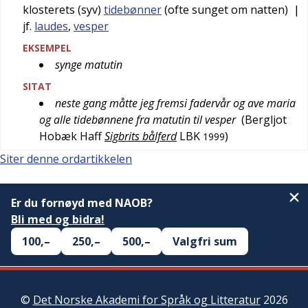
klosterets (syv)
tidebønner
(ofte sunget om natten)
|
jf.
laudes
,
vesper
EKSEMPEL
synge matutin
SITAT
neste gang måtte jeg fremsi fadervår og ave maria
og alle tidebønnene fra matutin til vesper
(
Bergljot
Hobæk Haff
Sigbrits bålferd
LBK
)
1999
Siter denne ordartikkelen
Er du fornøyd med NAOB?
Bli med og bidra!
100,–
250,–
500,–
Valgfri sum
©
Det Norske Akademi for Språk og Litteratur
2026