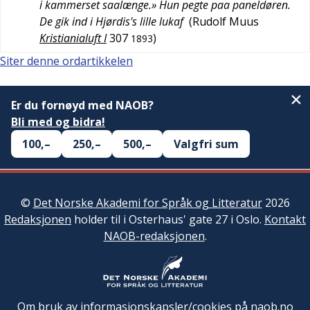
i kammerset saalænge.» Hun pegte paa paneldøren.
De gik ind i Hjørdis's lille lukaf
(
Rudolf Muus
Kristianialuft I
307
)
1893
Siter denne ordartikkelen
Er du fornøyd med NAOB?
Bli med og bidra!
100,–
250,–
500,–
Valgfri sum
©
Det Norske Akademi for Språk og Litteratur
2026
Redaksjonen
holder til i Osterhaus' gate 27 i Oslo.
Kontakt
NAOB-redaksjonen
.
Om bruk av informasjonskapsler/cookies på naob.no