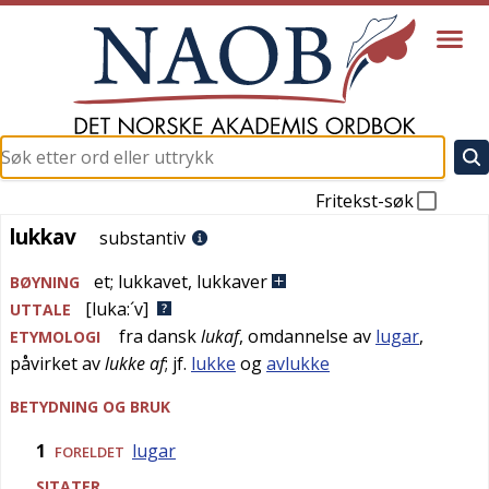
Fritekst-søk
lukkav
lukkav
substantiv
et
;
lukkavet
,
lukkaver
BØYNING
[luka:´v]
UTTALE
fra
dansk
lukaf
, omdannelse av
lugar
,
ETYMOLOGI
påvirket av
lukke af
; jf.
lukke
og
avlukke
BETYDNING OG BRUK
1
lugar
FORELDET
SITATER