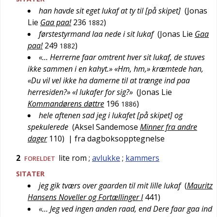
han havde sit eget lukaf at ty til [på skipet]
(
Jonas
Lie
Gaa paa!
236
)
1882
førstestyrmand laa nede i sit lukaf
(
Jonas Lie
Gaa
paa!
249
)
1882
«… Herrerne faar omtrent hver sit lukaf, de stuves
ikke sammen i en kahyt.» «Hm, hm,» kræmtede han,
«Du vil vel ikke ha damerne til at trænge ind paa
herresiden?» «I lukafer for sig?»
(
Jonas Lie
Kommandørens døttre
196
)
1886
hele aftenen sad jeg i lukafet [på skipet] og
spekulerede
(
Aksel Sandemose
Minner fra andre
dager
110
)
| fra dagboksopptegnelse
2
lite rom
;
avlukke
;
kammers
FORELDET
SITATER
jeg gik tværs over gaarden til mit lille lukaf
(
Mauritz
Hansens Noveller og Fortællinger I
441
)
«… Jeg ved ingen anden raad, end Dere faar gaa ind