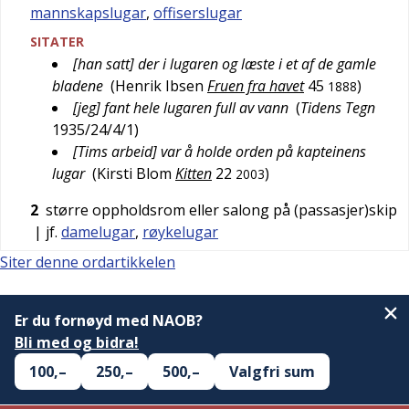
mannskapslugar
,
offiserslugar
SITATER
[han satt] der i lugaren og læste i et af de gamle
bladene
(
Henrik Ibsen
Fruen fra havet
45
)
1888
[jeg] fant hele lugaren full av vann
(
Tidens Tegn
1935/24/4/1
)
[Tims arbeid] var å holde orden på kapteinens
lugar
(
Kirsti Blom
Kitten
22
)
2003
2
større oppholdsrom eller salong på (passasjer)skip
| jf.
damelugar
,
røykelugar
Siter denne ordartikkelen
Er du fornøyd med NAOB?
Bli med og bidra!
100,–
250,–
500,–
Valgfri sum