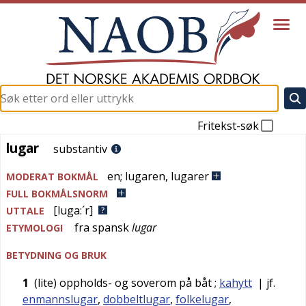
Fritekst-søk
lugar
lugar
substantiv
en
;
lugaren
,
lugarer
MODERAT BOKMÅL
FULL BOKMÅLSNORM
[luga:´r]
UTTALE
fra
spansk
lugar
ETYMOLOGI
BETYDNING OG BRUK
1
(lite) oppholds- og soverom på båt
;
kahytt
| jf.
enmannslugar
,
dobbeltlugar
,
folkelugar
,