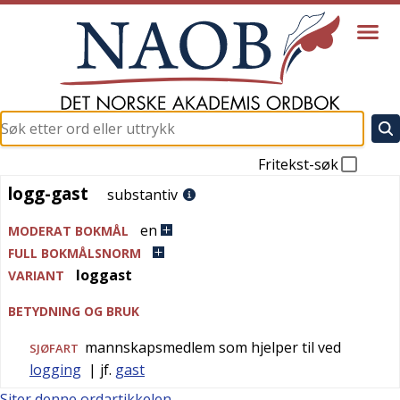
Fritekst-søk
logg-gast
logg-gast
substantiv
en
MODERAT BOKMÅL
FULL BOKMÅLSNORM
loggast
VARIANT
BETYDNING OG BRUK
mannskapsmedlem som hjelper til ved
SJØFART
logging
| jf.
gast
Siter denne ordartikkelen