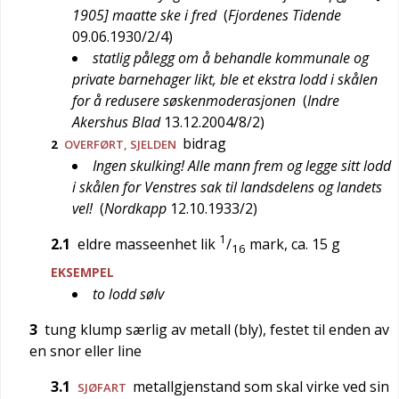
1905] maatte ske i fred
(
Fjordenes Tidende
09.06.1930/2/4
)
statlig pålegg om å behandle kommunale og
private barnehager likt, ble et ekstra lodd i skålen
for å redusere søskenmoderasjonen
(
Indre
Akershus Blad
13.12.2004/8/2
)
bidrag
2
OVERFØRT
,
SJELDEN
Ingen skulking! Alle mann frem og legge sitt lodd
i skålen for Venstres sak til landsdelens og landets
vel!
(
Nordkapp
12.10.1933/2
)
1
2.1
eldre masseenhet lik
/
mark, ca. 15 g
16
EKSEMPEL
to lodd sølv
3
tung klump særlig av metall (bly), festet til enden av
en snor eller line
3.1
metallgjenstand som skal virke ved sin
SJØFART