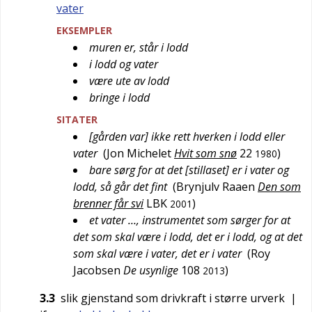
vater
EKSEMPLER
muren er, står i lodd
i lodd og vater
være ute av lodd
bringe i lodd
SITATER
[gården var] ikke rett hverken i lodd eller
vater
(
Jon Michelet
Hvit som snø
22
)
1980
bare sørg for at det [stillaset] er i vater og
lodd, så går det fint
(
Brynjulv Raaen
Den som
brenner får svi
LBK
)
2001
et vater …, instrumentet som sørger for at
det som skal være i lodd, det er i lodd, og at det
som skal være i vater, det er i vater
(
Roy
Jacobsen
De usynlige
108
)
2013
3.3
slik gjenstand som drivkraft i større urverk
|