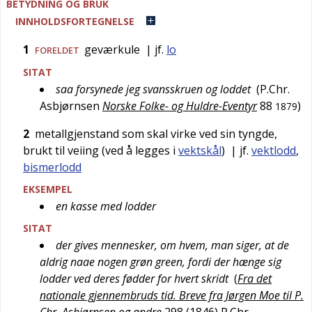
BETYDNING OG BRUK
INNHOLDSFORTEGNELSE
1
geværkule
| jf.
lo
FORELDET
SITAT
saa forsynede jeg svansskruen og loddet
(
P.Chr.
Asbjørnsen
Norske Folke- og Huldre-Eventyr
88
)
1879
2
metallgjenstand som skal virke ved sin tyngde,
brukt til veiing (ved å legges i
vektskål
)
| jf.
vektlodd
,
bismerlodd
EKSEMPEL
en kasse med lodder
SITAT
der gives mennesker, om hvem, man siger, at de
aldrig naae nogen grøn green, fordi der hænge sig
lodder ved deres fødder for hvert skridt
(
Fra det
nationale gjennembruds tid. Breve fra Jørgen Moe til P.