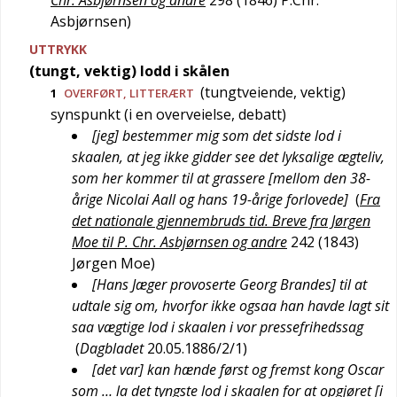
Chr. Asbjørnsen og andre
298 (1846)
P.Chr.
Asbjørnsen
)
UTTRYKK
(tungt, vektig) lodd i skålen
(tungtveiende, vektig)
1
OVERFØRT
,
LITTERÆRT
synspunkt (i en overveielse, debatt)
[jeg] bestemmer mig som det sidste lod i
skaalen, at jeg ikke gidder see det lyksalige ægteliv,
som her kommer til at grassere [mellom den 38-
årige Nicolai Aall og hans 19-årige forlovede]
(
Fra
det nationale gjennembruds tid. Breve fra Jørgen
Moe til P. Chr. Asbjørnsen og andre
242 (1843)
Jørgen Moe
)
[Hans Jæger provoserte Georg Brandes] til at
udtale sig om, hvorfor ikke ogsaa han havde lagt sit
saa vægtige lod i skaalen i vor pressefrihedssag
(
Dagbladet
20.05.1886/2/1
)
[det var] kan hænde først og fremst kong Oscar
som … la det tyngste lod i skaalen for at opgjøret [i