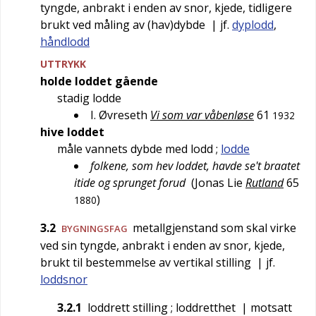
tyngde, anbrakt i enden av snor, kjede, tidligere
brukt ved måling av (hav)dybde
| jf.
dyplodd
,
håndlodd
UTTRYKK
holde loddet gående
stadig lodde
I. Øvreseth
Vi som var våbenløse
61
1932
hive loddet
måle vannets dybde med lodd
;
lodde
folkene, som hev loddet, havde se't braatet
itide og sprunget forud
(
Jonas Lie
Rutland
65
)
1880
3.2
metallgjenstand som skal virke
BYGNINGSFAG
ved sin tyngde, anbrakt i enden av snor, kjede,
brukt til bestemmelse av vertikal stilling
| jf.
loddsnor
3.2.1
loddrett stilling
; loddretthet
| motsatt