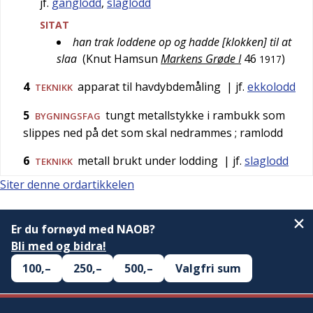
jf.
ganglodd
,
slaglodd
SITAT
han trak loddene op og hadde [klokken] til at
slaa
(
Knut Hamsun
Markens Grøde I
46
)
1917
4
apparat til havdybdemåling
| jf.
ekkolodd
TEKNIKK
5
tungt metallstykke i rambukk som
BYGNINGSFAG
slippes ned på det som skal nedrammes
; ramlodd
6
metall brukt under lodding
| jf.
slaglodd
TEKNIKK
Siter denne ordartikkelen
Er du fornøyd med NAOB?
Bli med og bidra!
100,–
250,–
500,–
Valgfri sum