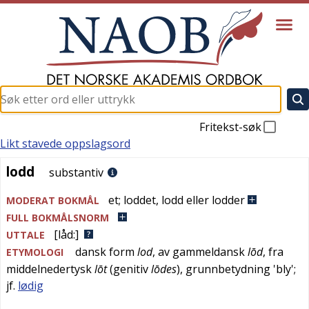
Fritekst-søk
Likt stavede oppslagsord
lodd
lodd
substantiv
et
;
loddet
,
lodd eller lodder
MODERAT BOKMÅL
FULL BOKMÅLSNORM
[låd:]
UTTALE
dansk
form
lod
, av
gammeldansk
lōd
, fra
ETYMOLOGI
middelnedertysk
lōt
(genitiv
lōdes
), grunnbetydning '
bly
';
jf.
lødig