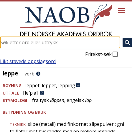
Fritekst-søk
Likt stavede oppslagsord
leppe
leppe
verb
leppet
,
leppet
,
lepping
BØYNING
[le`p:ə]
UTTALE
fra
tysk
läppen
,
engelsk
lap
ETYMOLOGI
BETYDNING OG BRUK
slipe (metall) med finkornet slipepulver
; gni
TEKNIKK
to flater mot hverandre med en mellomliggende