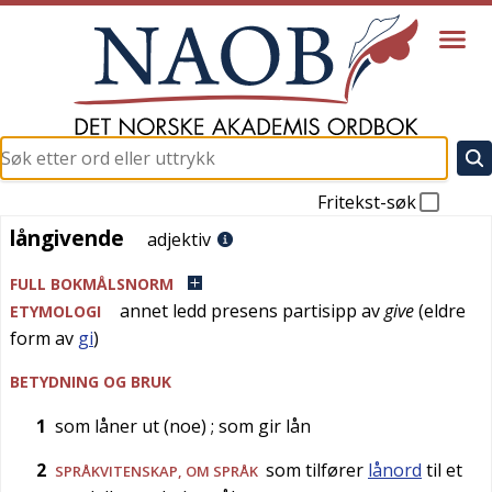
Fritekst-søk
långivende
långivende
adjektiv
FULL BOKMÅLSNORM
annet ledd presens partisipp av
give
(eldre
ETYMOLOGI
form av
gi
)
BETYDNING OG BRUK
1
som låner ut (noe)
; som gir lån
2
som tilfører
lånord
til et
SPRÅKVITENSKAP
, OM SPRÅK