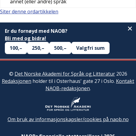
annet (eller andre) språk
Siter denne ordartikkelen
Er du fornøyd med NAOB?
Bli med og bidra!
100,–
250,–
500,–
Valgfri sum
©
Det Norske Akademi for Språk og Litteratur
2026
Redaksjonen
holder til i Osterhaus' gate 27 i Oslo.
Kontakt
NAOB-redaksjonen
.
Om bruk av informasjonskapsler/cookies på naob.no