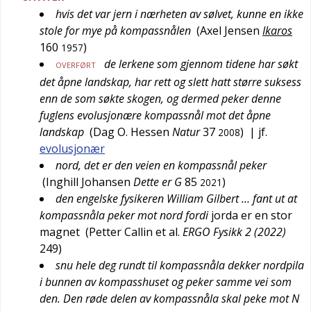
hvis det var jern i nærheten av sølvet, kunne en ikke
stole for mye på kompassnålen
(
Axel Jensen
Ikaros
160
)
1957
de lerkene som gjennom tidene har søkt
OVERFØRT
det åpne landskap, har rett og slett hatt større suksess
enn de som søkte skogen, og dermed peker denne
fuglens evolusjonære kompassnål mot det åpne
landskap
(
Dag O. Hessen
Natur
37
)
| jf.
2008
evolusjonær
nord, det er den veien en kompassnål peker
(
Inghill Johansen
Dette er G
85
)
2021
den engelske fysikeren William Gilbert … fant ut at
kompassnåla peker mot nord fordi
jorda er en stor
magnet
(
Petter Callin et al.
ERGO Fysikk 2 (2022)
249
)
snu hele deg rundt til kompassnåla dekker nordpila
i bunnen av kompasshuset og peker samme vei som
den. Den røde delen av kompassnåla skal peke mot N