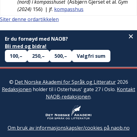
(nord) i kompasshuset
(
Asbjørn Gjerset et al.
Gym
(2024)
156
)
| jf.
kompasshus
Siter denne ordartikkelen
Er du fornøyd med NAOB?
Bli med og bidra!
100,–
250,–
500,–
Valgfri sum
©
Det Norske Akademi for Språk og Litteratur
2026
Redaksjonen
holder til i Osterhaus' gate 27 i Oslo.
Kontakt
NAOB-redaksjonen
.
Om bruk av informasjonskapsler/cookies på naob.no