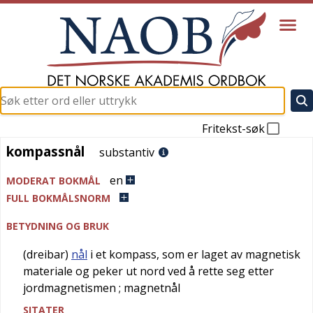
Fritekst-søk
kompassnål
kompassnål
substantiv
en
MODERAT BOKMÅL
FULL BOKMÅLSNORM
BETYDNING OG BRUK
(dreibar)
nål
i et kompass, som er laget av magnetisk
materiale og peker ut nord ved å rette seg etter
jordmagnetismen
; magnetnål
SITATER