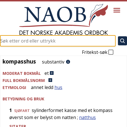
Fritekst-søk
kompasshus
kompasshus
substantiv
et
MODERAT BOKMÅL
FULL BOKMÅLSNORM
annet ledd
hus
ETYMOLOGI
BETYDNING OG BRUK
1
sylinderformet kasse med et kompass
SJØFART
øverst som er belyst om natten
;
natthus
SITATER