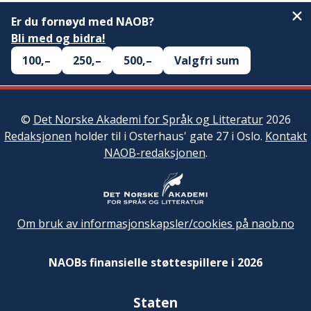
Er du fornøyd med NAOB?
Bli med og bidra!
100,–
250,–
500,–
Valgfri sum
©
Det Norske Akademi for Språk og Litteratur
2026
Redaksjonen
holder til i Osterhaus' gate 27 i Oslo.
Kontakt
NAOB-redaksjonen
.
Om bruk av informasjonskapsler/cookies på naob.no
NAOBs finansielle støttespillere i 2026
Staten