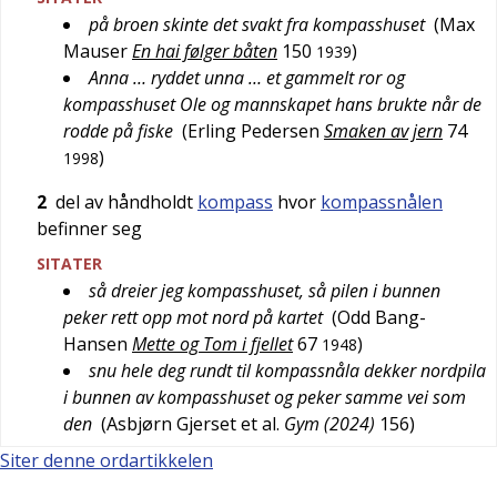
på broen skinte det svakt fra kompasshuset
(
Max
Mauser
En hai følger båten
150
)
1939
Anna … ryddet unna … et gammelt ror og
kompasshuset Ole og mannskapet hans brukte når de
rodde på fiske
(
Erling Pedersen
Smaken av jern
74
)
1998
2
del av håndholdt
kompass
hvor
kompassnålen
befinner seg
SITATER
så dreier jeg kompasshuset, så pilen i bunnen
peker rett opp mot nord på kartet
(
Odd Bang-
Hansen
Mette og Tom i fjellet
67
)
1948
snu hele deg rundt til kompassnåla dekker nordpila
i bunnen av kompasshuset og peker samme vei som
den
(
Asbjørn Gjerset et al.
Gym (2024)
156
)
Siter denne ordartikkelen