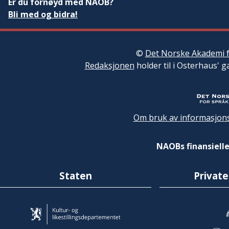
Er du fornøyd med NAOB?
Bli med og bidra!
©
Det Norske Akademi f
Redaksjonen
holder til i Osterhaus' g
Om bruk av informasjons
NAOBs finansielle
Staten
Private