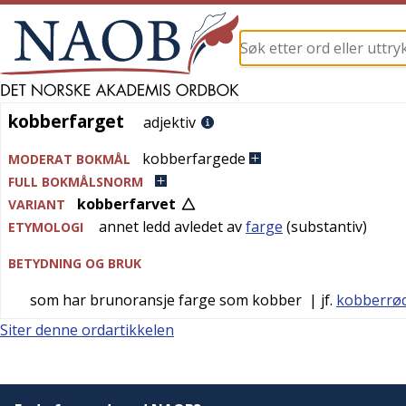
kobberfarget
kobberfarget
adjektiv
kobberfargede
MODERAT BOKMÅL
FULL BOKMÅLSNORM
kobberfarvet
VARIANT
annet ledd avledet av
farge
(substantiv)
ETYMOLOGI
BETYDNING OG BRUK
som har brunoransje farge som kobber
| jf.
kobberrø
Siter denne ordartikkelen