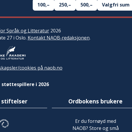
100,–
250,–
500,–
Valgfri sum
or Språk og Litteratur
2026
ate 27 i Oslo.
Kontakt NAOB-redaksjonen
.
kapsler/cookies på naob.no
 støttespillere i 2026
 stiftelser
Ordbokens brukere
Er du fornøyd med
NAOB? Store og små