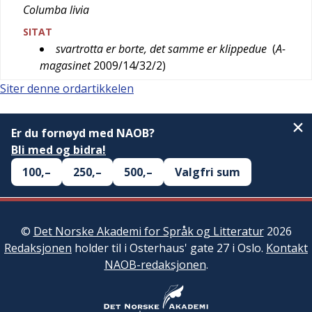
Columba livia
SITAT
svartrotta er borte, det samme er klippedue
(
A-
magasinet
2009/14/32/2
)
Siter denne ordartikkelen
Er du fornøyd med NAOB?
Bli med og bidra!
100,–
250,–
500,–
Valgfri sum
©
Det Norske Akademi for Språk og Litteratur
2026
Redaksjonen
holder til i Osterhaus' gate 27 i Oslo.
Kontakt
NAOB-redaksjonen
.