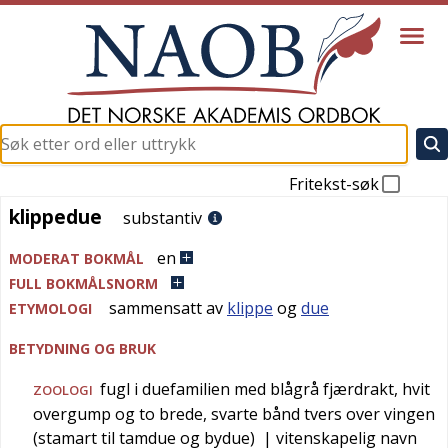
Fritekst-søk
klippedue
klippedue
substantiv
en
MODERAT BOKMÅL
FULL BOKMÅLSNORM
sammensatt av
klippe
og
due
ETYMOLOGI
BETYDNING OG BRUK
fugl i duefamilien med blågrå fjærdrakt, hvit
ZOOLOGI
overgump og to brede, svarte bånd tvers over vingen
(stamart til tamdue og bydue)
| vitenskapelig navn