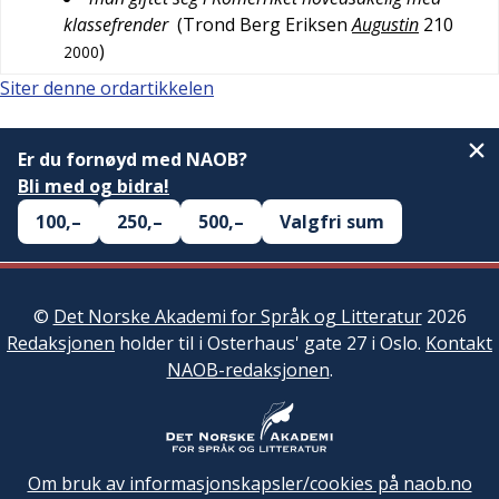
klassefrender
(
Trond Berg Eriksen
Augustin
210
)
2000
Siter denne ordartikkelen
Er du fornøyd med NAOB?
Bli med og bidra!
100,–
250,–
500,–
Valgfri sum
©
Det Norske Akademi for Språk og Litteratur
2026
Redaksjonen
holder til i Osterhaus' gate 27 i Oslo.
Kontakt
NAOB-redaksjonen
.
Om bruk av informasjonskapsler/cookies på naob.no