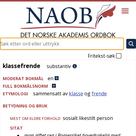
Fritekst-søk
klassefrende
klassefrende
substantiv
en
MODERAT BOKMÅL
FULL BOKMÅLSNORM
sammensatt av
klasse
og
frende
ETYMOLOGI
BETYDNING OG BRUK
sosialt likestilt person
MEST OM ELDRE FORHOLD
SITAT
man giftet seg i Romerriket hovedsakelig med