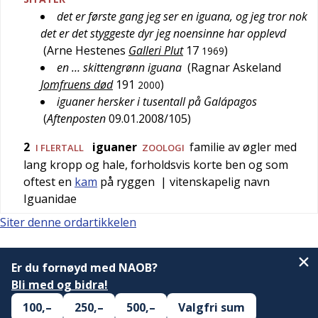
det er første gang jeg ser en iguana, og jeg tror nok
det er det styggeste dyr jeg noensinne har opplevd
(
Arne Hestenes
Galleri Plut
17
)
1969
en … skittengrønn iguana
(
Ragnar Askeland
Jomfruens død
191
)
2000
iguaner hersker i tusentall på Galápagos
(
Aftenposten
09.01.2008/105
)
2
iguaner
familie av øgler med
I FLERTALL
ZOOLOGI
lang kropp og hale, forholdsvis korte ben og som
oftest en
kam
på ryggen
| vitenskapelig navn
Iguanidae
Siter denne ordartikkelen
Er du fornøyd med NAOB?
Bli med og bidra!
100,–
250,–
500,–
Valgfri sum