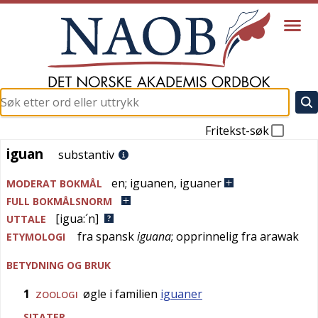
Fritekst-søk
iguan
iguan
substantiv
en
;
iguanen
,
iguaner
MODERAT BOKMÅL
FULL BOKMÅLSNORM
[igua:´n]
UTTALE
fra
spansk
iguana
; opprinnelig fra
arawak
ETYMOLOGI
BETYDNING OG BRUK
1
øgle i familien
iguaner
ZOOLOGI
SITATER