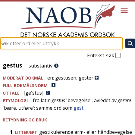
Fritekst-søk
gestus
gestus
substantiv
en
;
gestusen
,
gester
MODERAT BOKMÅL
FULL BOKMÅLSNORM
[ge´stus]
UTTALE
fra
latin
gestus
'
bevegelse
', avledet av
gerere
ETYMOLOGI
'
bære, utføre
'; samme ord som
gest
BETYDNING OG BRUK
1
gestikulerende arm- eller håndbevegelse
LITTERÆRT