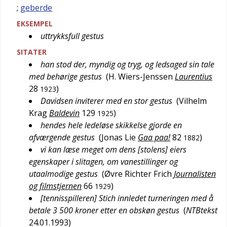
;
geberde
EKSEMPEL
uttrykksfull gestus
SITATER
han stod der, myndig og tryg, og ledsaged sin tale
med behørige gestus
(
H. Wiers-Jenssen
Laurentius
28
)
1923
Davidsen inviterer med en stor gestus
(
Vilhelm
Krag
Baldevin
129
)
1925
hendes hele ledeløse skikkelse gjorde en
afværgende gestus
(
Jonas Lie
Gaa paa!
82
)
1882
vi kan læse meget om dens [stolens] eiers
egenskaper i slitagen, om vanestillinger og
utaalmodige gestus
(
Øvre Richter Frich
Journalisten
og filmstjernen
66
)
1929
[tennisspilleren] Stich innledet turneringen med å
betale 3 500 kroner etter en obskøn gestus
(
NTBtekst
24.01.1993
)