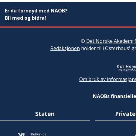
Er du fornøyd med NAOB?
Bli med og bidra!
©
Det Norske Akademi f
Redaksjonen
holder til i Osterhaus' g
Om bruk av informasjons
NAOBs finansielle
Staten
Private