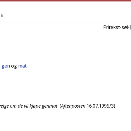
Fritekst-søk
e
gen
og
mat
velge om de vil kjøpe genmat
(
Aftenposten
16.07.1995/3
)