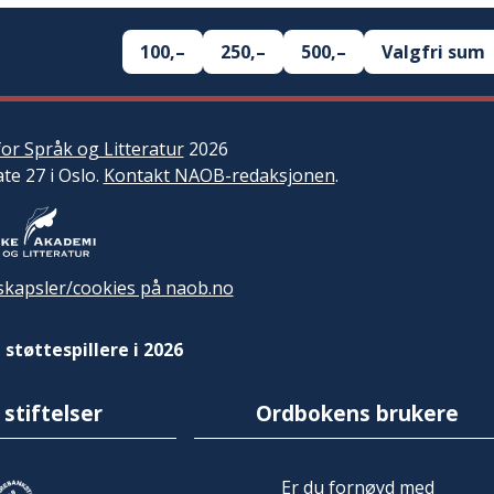
100,–
250,–
500,–
Valgfri sum
or Språk og Litteratur
2026
ate 27 i Oslo.
Kontakt NAOB-redaksjonen
.
kapsler/cookies på naob.no
 støttespillere i 2026
 stiftelser
Ordbokens brukere
Er du fornøyd med