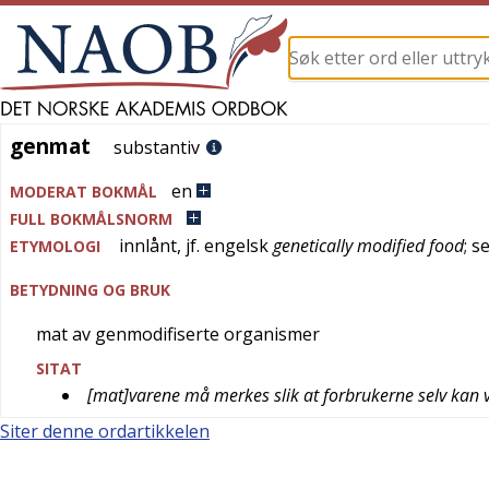
genmat
genmat
substantiv
en
MODERAT BOKMÅL
FULL BOKMÅLSNORM
innlånt, jf.
engelsk
genetically modified food
; s
ETYMOLOGI
BETYDNING OG BRUK
mat av genmodifiserte organismer
SITAT
[mat]varene må merkes slik at forbrukerne selv kan 
Siter denne ordartikkelen