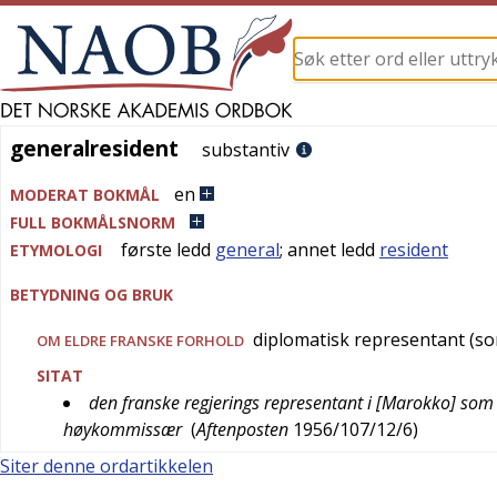
generalresident
generalresident
substantiv
en
MODERAT BOKMÅL
FULL BOKMÅLSNORM
første ledd
general
; annet ledd
resident
ETYMOLOGI
BETYDNING OG BRUK
diplomatisk representant (so
OM ELDRE FRANSKE FORHOLD
SITAT
den franske regjerings representant i [Marokko] som n
høykommissær
(
Aftenposten
1956/107/12/6
)
Siter denne ordartikkelen