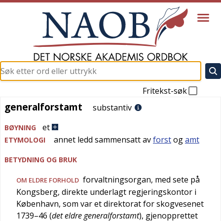
Fritekst-søk
generalforstamt
generalforstamt
substantiv
et
BØYNING
annet ledd sammensatt av
forst
og
amt
ETYMOLOGI
BETYDNING OG BRUK
forvaltningsorgan, med sete på
OM ELDRE FORHOLD
Kongsberg, direkte underlagt regjeringskontor i
København, som var et direktorat for skogvesenet
1739–46 (
det eldre generalforstamt
), gjenopprettet