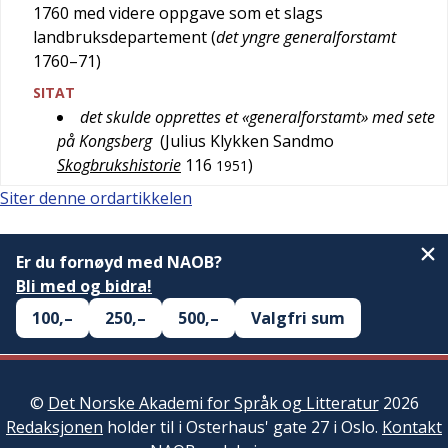
1760 med videre oppgave som et slags
landbruksdepartement (
det yngre generalforstamt
1760–71)
SITAT
det skulde opprettes et «generalforstamt» med sete
på Kongsberg
(
Julius Klykken Sandmo
Skogbrukshistorie
116
)
1951
Siter denne ordartikkelen
Er du fornøyd med NAOB?
Bli med og bidra!
100,–
250,–
500,–
Valgfri sum
©
Det Norske Akademi for Språk og Litteratur
2026
Redaksjonen
holder til i Osterhaus' gate 27 i Oslo.
Kontakt