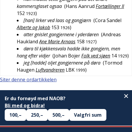
kammersglaset ogsaa
(
Hans Aanrud
Fortællinger II
152
)
1923
[han] lirker ved laas og gangjærn
(
Cora Sandel
Alberte og Jakob
153
)
1926
atter gnislet gangjernene i yderdøren
(
Andreas
Haukland
Ane Marie Arnaas
158
)
1927
døra til kjøkkensvala hadde ikke gangjern, men
hang efter vidjer
(
Johan Bojer
Folk ved sjøen
14
)
1929
jeg [hadde] oljet gangjernene på døra
(
Tormod
Haugen
Luftvandreren
LBK
)
1999
Siter denne ordartikkelen
Er du fornøyd med NAOB?
Bli med og bidra!
100,–
250,–
500,–
Valgfri sum