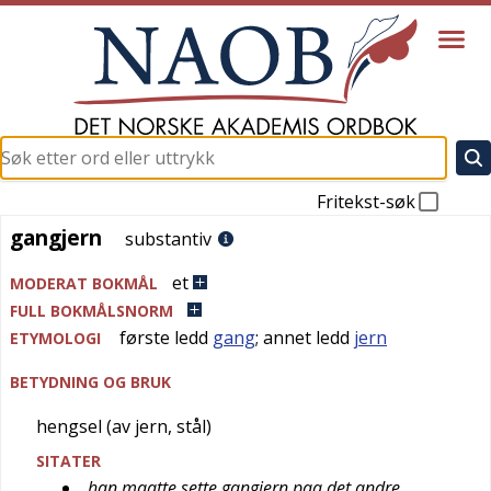
Fritekst-søk
gangjern
gangjern
substantiv
et
MODERAT BOKMÅL
FULL BOKMÅLSNORM
første ledd
gang
; annet ledd
jern
ETYMOLOGI
BETYDNING OG BRUK
hengsel (av jern, stål)
SITATER
han maatte sette gangjern paa det andre