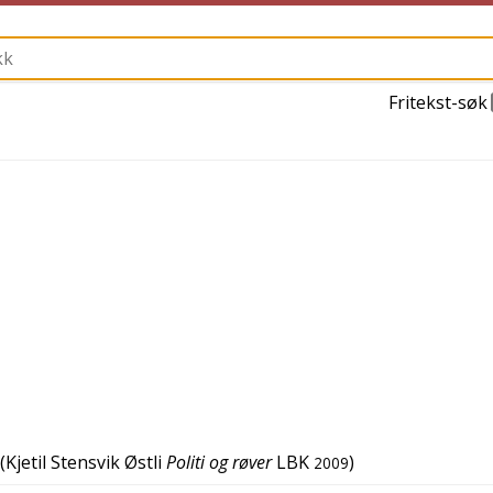
Fritekst-søk
(
Kjetil Stensvik Østli
Politi og røver
LBK
)
2009