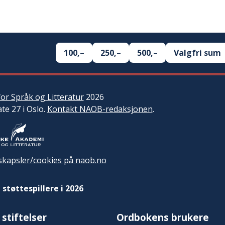
100,–
250,–
500,–
Valgfri sum
or Språk og Litteratur
2026
ate 27 i Oslo.
Kontakt NAOB-redaksjonen
.
kapsler/cookies på naob.no
 støttespillere i 2026
 stiftelser
Ordbokens brukere