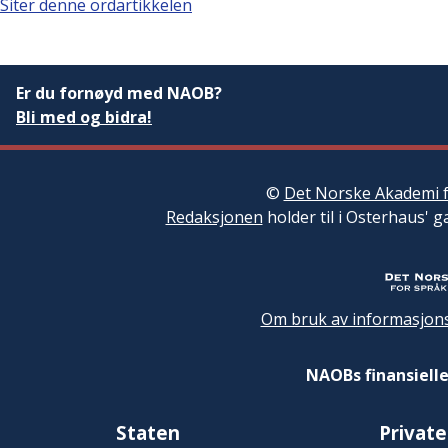
Siter denne ordartikkelen
Er du fornøyd med NAOB?
Bli med og bidra!
©
Det Norske Akademi f
Redaksjonen
holder til i Osterhaus' g
Om bruk av informasjons
NAOBs finansielle
Staten
Private