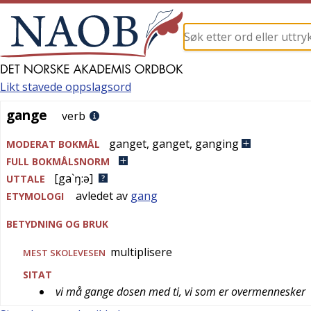
Likt stavede oppslagsord
gange
gange
verb
ganget
,
ganget
,
ganging
MODERAT BOKMÅL
FULL BOKMÅLSNORM
[ga`ŋ:ə]
UTTALE
avledet av
gang
ETYMOLOGI
BETYDNING OG BRUK
multiplisere
MEST
SKOLEVESEN
SITAT
vi må gange dosen med ti, vi som er overmennesker