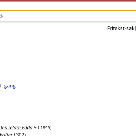
Fritekst-søk
jf.
gang
Den ældre Edda
50
)
1899
rifter I
302
)