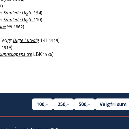
7
)
n
Samlede Digte I
34
)
n
Samlede Digte I
10
)
mbe
99
)
1862
t Vogt
Digte i utvalg
141
)
1919
1
)
1919
 kunnskapens tre
LBK
)
1986
100,–
250,–
500,–
Valgfri sum