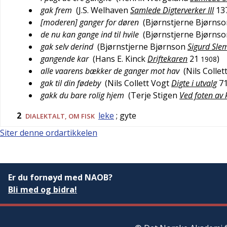
gak frem
(
J.S. Welhaven
Samlede Digterverker III
13
[moderen] ganger for døren
(
Bjørnstjerne Bjørnso
de nu kan gange ind til hvile
(
Bjørnstjerne Bjørnso
gak selv derind
(
Bjørnstjerne Bjørnson
Sigurd Sle
gangende kar
(
Hans E. Kinck
Driftekaren
21
)
1908
alle vaarens bækker de ganger mot hav
(
Nils Collet
gak til din fødeby
(
Nils Collett Vogt
Digte i utvalg
7
gakk du bare rolig hjem
(
Terje Stigen
Ved foten av
2
leke
; gyte
DIALEKTALT
, OM FISK
Siter denne ordartikkelen
Er du fornøyd med NAOB?
Bli med og bidra!