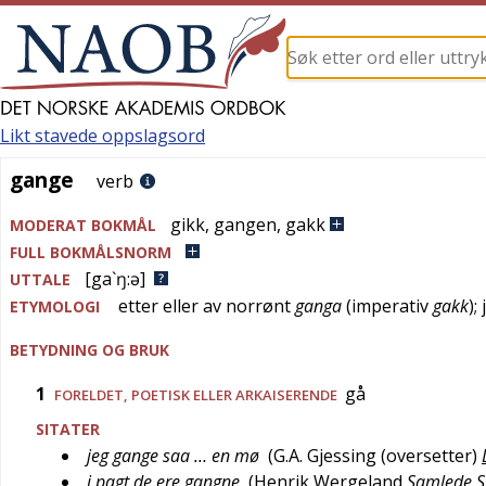
Likt stavede oppslagsord
gange
gange
verb
gikk
,
gangen
,
gakk
MODERAT BOKMÅL
FULL BOKMÅLSNORM
[ga`ŋ:ə]
UTTALE
etter eller av
norrønt
ganga
(imperativ
gakk
); 
ETYMOLOGI
BETYDNING OG BRUK
1
gå
FORELDET
,
POETISK
ELLER
ARKAISERENDE
SITATER
jeg gange saa … en mø
(
G.A. Gjessing (oversetter)
i pagt de ere gangne
(
Henrik Wergeland
Samlede Sk