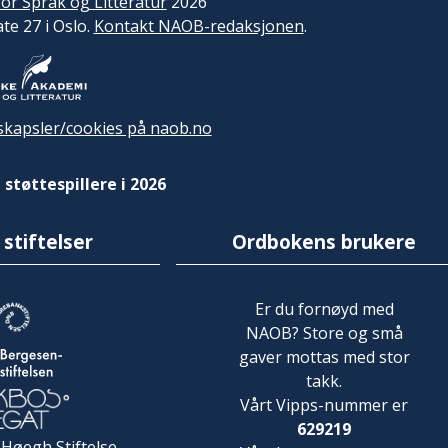
or Språk og Litteratur
2026
ate 27 i Oslo.
Kontakt NAOB-redaksjonen
.
kapsler/cookies på naob.no
 støttespillere i 2026
 stiftelser
Ordbokens brukere
Er du fornøyd med
NAOB? Store og små
gaver mottas med stor
takk.
Vårt Vipps-nummer er
629219
 Høegh Stiftelse