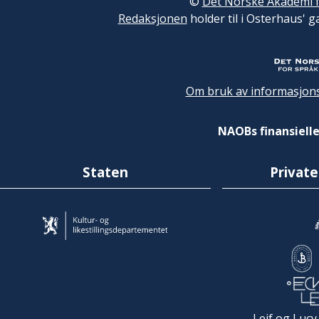
©
Det Norske Akademi f
Redaksjonen
holder til i Osterhaus' g
Om bruk av informasjons
NAOBs finansielle
Staten
Private
Leif og Lucy