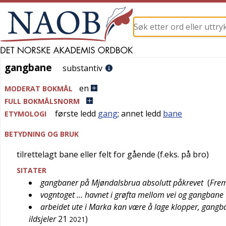
gangbane
gangbane
substantiv
en
MODERAT BOKMÅL
FULL BOKMÅLSNORM
første ledd
gang
; annet ledd
bane
ETYMOLOGI
BETYDNING OG BRUK
tilrettelagt bane eller felt for gående (f.eks. på bro)
SITATER
gangbaner på Mjøndalsbrua absolutt påkrevet
(
Frem
vogntoget … havnet i grøfta mellom vei og gangbane
arbeidet ute i Marka kan være å lage klopper, gangba
ildsjeler
21
)
2021