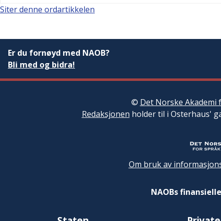
Siter denne ordartikkelen
Er du fornøyd med NAOB?
Bli med og bidra!
©
Det Norske Akademi f
Redaksjonen
holder til i Osterhaus' g
Om bruk av informasjons
NAOBs finansielle
Staten
Private