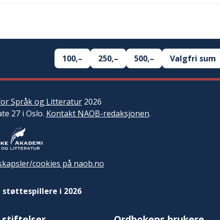
100,–
250,–
500,–
Valgfri sum
or Språk og Litteratur
2026
ate 27 i Oslo.
Kontakt NAOB-redaksjonen
.
kapsler/cookies på naob.no
 støttespillere i 2026
 stiftelser
Ordbokens brukere